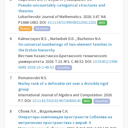
Pseudo-uncountably-categorical structures and
theories
Lobachevskii Journal of Mathematics. 2026. V.47. N4.
P.1668-1682. DOI:
10.1134/S1995080225612202
WOS
Scopus
OpenAlex
6
Kalmurzayev B.S. , Nurlanbek D.D. , Bazhenov N.A.
On universal numberings of two-element families in
the Ershov hierarchy
Вестник Казахстанско-Британского технического
университета. 2026. Т.23. №2. С.46-52. DOI:
10.55452/1998-
6688-2026-23-2-46-52
OpenAlex
7
Romanovskii N.S.
Morley rank of a definable set over a divisible rigid
group
International Journal of Algebra and Computation. 2026.
P.7. DOI:
10.1142/S021819672640014X
WOS
OpenAlex
8
Сбоев Л.А. , Водопьянов С.К.
Операторы композиции пространств Соболева на
метрических пространствах с мерой. II