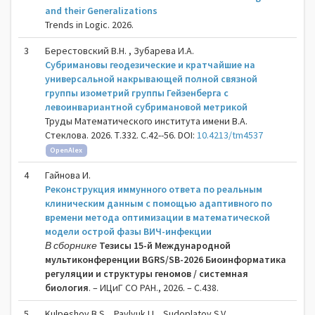
and their Generalizations
Trends in Logic. 2026.
3
Берестовский В.Н. , Зубарева И.А.
Субримановы геодезические и кратчайшие на
универсальной накрывающей полной связной
группы изометрий группы Гейзенберга с
левоинвариантной субримановой метрикой
Труды Математического института имени В.А.
Стеклова. 2026. Т.332. С.42--56. DOI:
10.4213/tm4537
OpenAlex
4
Гайнова И.
Реконструкция иммунного ответа по реальным
клиническим данным с помощью адаптивного по
времени метода оптимизации в математической
модели острой фазы ВИЧ-инфекции
В сборнике
Тезисы 15-й Международной
мультиконференции BGRS/SB-2026 Биоинформатика
регуляции и структуры геномов / системная
биология
. – ИЦиГ СО РАН., 2026. – C.438.
5
Kulpeshov B.S. , Pavlyuk I.I. , Sudoplatov S.V.