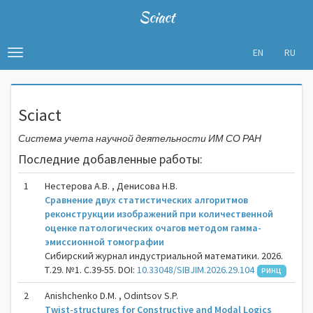
Sciact
EN
RU
Toggle
navigation
Sciact
Система учета научной деятельности ИМ СО РАН
Последние добавленные работы:
1
Нестерова А.В. , Денисова Н.В.
Сравнение двух статистических алгоритмов
реконструкции изображений при количественной
оценке патологических очагов методом гамма-
эмиссионной томографии
Сибирский журнал индустриальной математики. 2026.
Т.29. №1. С.39-55. DOI:
10.33048/SIBJIM.2026.29.104
РИНЦ
2
Anishchenko D.M. , Odintsov S.P.
Twist-structures for Constructive and Modal Logics