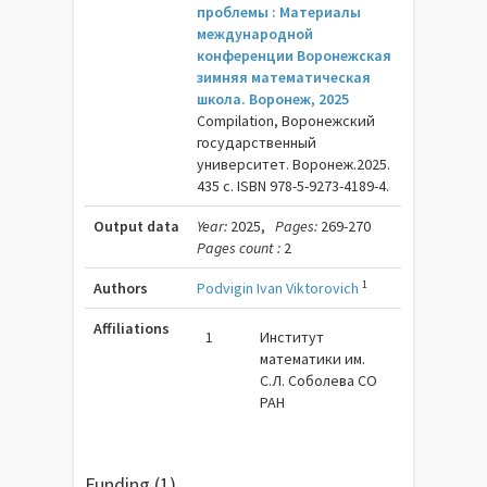
проблемы : Материалы
международной
конференции Воронежская
зимняя математическая
школа. Воронеж, 2025
Compilation, Воронежский
государственный
университет. Воронеж.2025.
435 c. ISBN 978-5-9273-4189-4.
Output data
Year:
2025,
Pages:
269-270
Pages count :
2
1
Authors
Podvigin Ivan Viktorovich
Affiliations
1
Институт
математики им.
С.Л. Соболева СО
РАН
Funding (1)