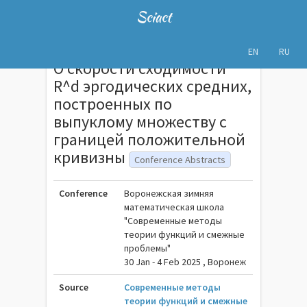
Sciact
EN
RU
О скорости сходимости
R^d эргодических средних,
построенных по
выпуклому множеству с
границей положительной
кривизны
Conference Abstracts
Conference
Воронежская зимняя
математическая школа
"Современные методы
теории функций и смежные
проблемы"
30 Jan - 4 Feb 2025 , Воронеж
Source
Современные методы
теории функций и смежные