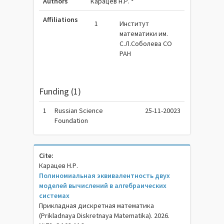
Authors
Карацев Н.Р.
Affiliations
1
Институт
математики им.
С.Л.Соболева СО
РАН
Funding (1)
1
Russian Science
25-11-20023
Foundation
Cite:
Карацев Н.Р.
Полиномиальная эквивалентность двух
моделей вычислений в алгебраических
системах
Прикладная дискретная математика
(Prikladnaya Diskretnaya Matematika). 2026.