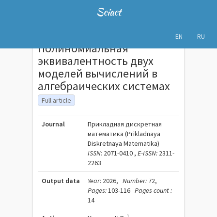
Sciact
EN
RU
Полиномиальная
эквивалентность двух
моделей вычислений в
алгебраических системах
Full article
Journal
Прикладная дискретная
математика (Prikladnaya
Diskretnaya Matematika)
ISSN:
2071-0410 ,
E-ISSN:
2311-
2263
Output data
Year:
2026,
Number:
72,
Pages:
103-116
Pages count :
14
1