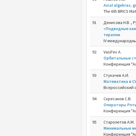
Axial algebras, 
The 6th BRICS Ma
91
Денисова Н.В. , Р
«Подводные кам
терапии
IV международны
92
Vasil'ev A.
Орбитальные с
Конференция "Ал
93
Стукачев А.И.
Математика в С
Всероссийский с
94
Скресанов С.В.
Операторы Роты
Конференция "Ал
95
Старолетов А.М.
Минимальные мн
Конференция "Ал