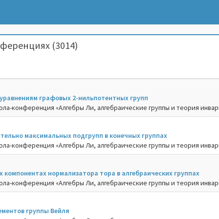
ференциях (3014)
 уравнениям графовых 2-нильпотентных групп
ла-конференция «Алгебры Ли, алгебраические группы и теория инвариа
ительно максимальных подгрупп в конечных группах
ла-конференция «Алгебры Ли, алгебраические группы и теория инвариа
х компонентах нормализатора тора в алгебраических группах
ла-конференция «Алгебры Ли, алгебраические группы и теория инвариа
ементов группы Вейля