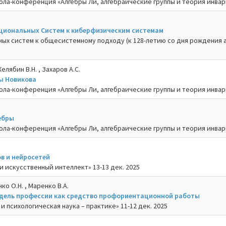
ла-конференция «Алгебры Ли, алгебраические группы и теория инвариа
циональных Систем к киберфизическим системам
ых систем к общесистемному подходу (к 128-летию со дня рождения а
елябин В.Н. , Захаров А.С.
ы Новикова
ла-конференция «Алгебры Ли, алгебраические группы и теория инвариа
ебры
ла-конференция «Алгебры Ли, алгебраические группы и теория инвариа
в и нейросетей
и искусственный интеллект» 13-13 дек. 2025
чко О.Н. , Маренко В.А.
дель профессии как средство профориентационной работы
и психологическая наука – практике» 11-12 дек. 2025