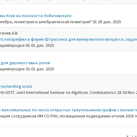
ма Кэзи на плоскости Лобачевского
гебра, геометрия и алгебраическая геометрия" 01-05 дек. 2025
гачев А.В.
го логарифма в форме Штрассена для винеровского процесса, задан
адемгородке 01-01 дек. 2025
 для двухмостовых узлов
адемгородке 01-01 дек. 2025
y extending ovals
U-USTC Joint International Seminar on Algebraic Combinatorics 28-30 Nov 
 максимальных по числу открытых треугольников графов с малым 
нция сотрудников ИМ СО РАН, посвященная подведению итогов 2025 год