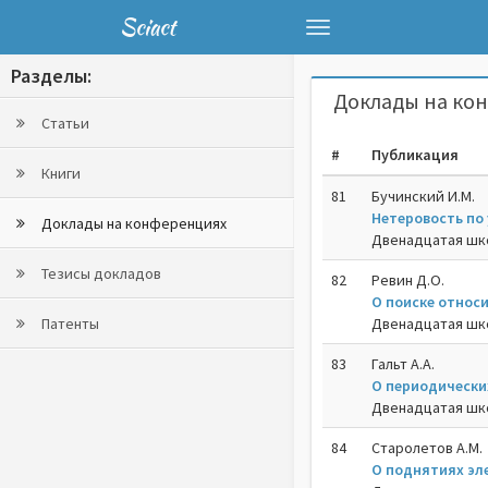
Sciact
Toggle
navigation
Разделы:
Доклады на кон
Статьи
#
Публикация
Книги
81
Бучинский И.М.
Нетеровость по
Доклады на конференциях
Двенадцатая шко
Тезисы докладов
82
Ревин Д.О.
О поиске относ
Патенты
Двенадцатая шко
83
Гальт А.А.
О периодически
Двенадцатая шко
84
Старолетов А.М.
О поднятиях эл