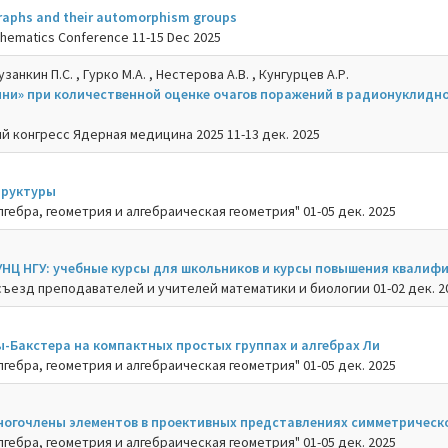
graphs and their automorphism groups
thematics Conference 11-15 Dec 2025
узанкин П.С. , Гурко М.А. , Нестерова А.В. , Кунгурцев А.Р.
ни» при количественной оценке очагов поражений в радионуклидно
й конгресс Ядерная медицина 2025 11-13 дек. 2025
труктуры
гебра, геометрия и алгебраическая геометрия" 01-05 дек. 2025
УНЦ НГУ: учебные курсы для школьников и курсы повышения квалиф
ъезд преподавателей и учителей математики и биологии 01-02 дек. 2
-Бакстера на компактных простых группах и алгебрах Ли
гебра, геометрия и алгебраическая геометрия" 01-05 дек. 2025
огочлены элементов в проективных представлениях симметрическ
гебра, геометрия и алгебраическая геометрия" 01-05 дек. 2025