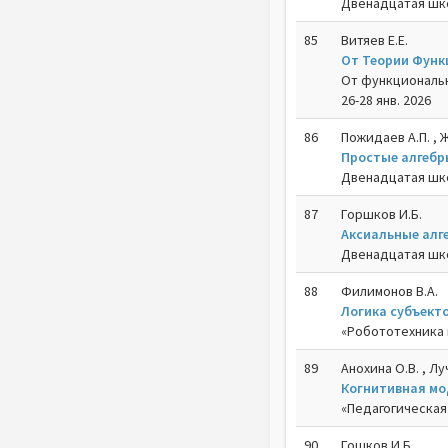
Двенадцатая шко
85
Витяев Е.Е.
От Теории Функ
От функциональн
26-28 янв. 2026
86
Пожидаев А.П. , Ж
Простые алгебр
Двенадцатая шко
87
Горшков И.Б.
Аксиальные алг
Двенадцатая шко
88
Филимонов В.А.
Логика субъекто
«Робототехника 
89
Анохина О.В. , Лу
Когнитивная мо
«Педагогическая 
90
Гошков И.Б.