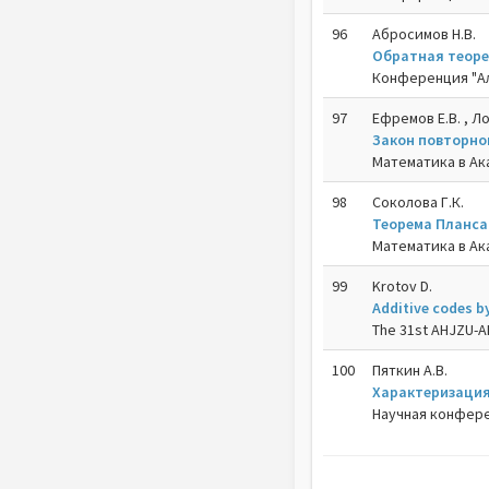
96
Абросимов Н.В.
Обратная теоре
Конференция "Ал
97
Ефремов Е.В. , Ло
Закон повторно
Математика в Ак
98
Соколова Г.К.
Теорема Планса
Математика в Ак
99
Krotov D.
Additive codes b
The 31st AHJZU-AH
100
Пяткин А.В.
Характеризация
Научная конфере