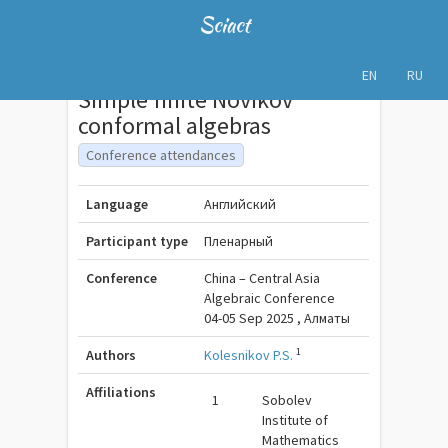
Sciact
EN
RU
Simple finite Novikov
conformal algebras
Conference attendances
Language
Английский
Participant type
Пленарный
Conference
China – Central Asia
Algebraic Conference
04-05 Sep 2025 , Алматы
1
Authors
Kolesnikov P.S.
Affiliations
1
Sobolev
Institute of
Mathematics