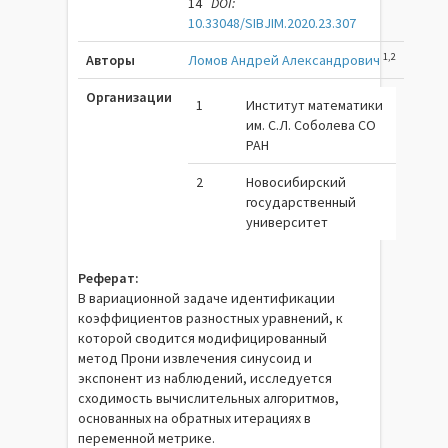
14
DOI:
10.33048/SIBJIM.2020.23.307
1,2
Авторы
Ломов Андрей Александрович
Организации
1
Институт математики
им. С.Л. Соболева СО
РАН
2
Новосибирский
государственный
университет
Реферат:
В вариационной задаче идентификации
коэффициентов разностных уравнений, к
которой сводится модифицированный
метод Прони извлечения синусоид и
экспонент из наблюдений, исследуется
сходимость вычислительных алгоритмов,
основанных на обратных итерациях в
переменной метрике.