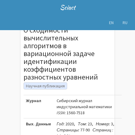
Sciact
EN
RU
О сходимости
вычислительных
алгоритмов в
вариационной задаче
идентификации
коэффициентов
разностных уравнений
Научная публикация
Журнал
Сибирский журнал
индустриальной математики
ISSN:
1560-7518
Вых. Данные
Год:
2020,
Том:
23,
Номер:
3,
Страницы:
77-90
Страниц :