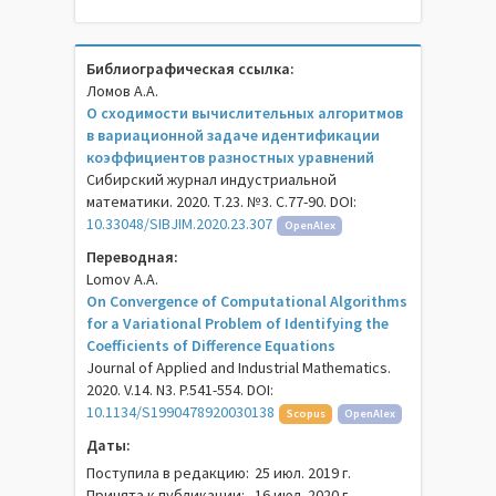
Библиографическая ссылка:
Ломов А.А.
О сходимости вычислительных алгоритмов
в вариационной задаче идентификации
коэффициентов разностных уравнений
Сибирский журнал индустриальной
математики. 2020. Т.23. №3. С.77-90. DOI:
10.33048/SIBJIM.2020.23.307
OpenAlex
Переводная:
Lomov A.A.
On Convergence of Computational Algorithms
for a Variational Problem of Identifying the
Coefficients of Difference Equations
Journal of Applied and Industrial Mathematics.
2020. V.14. N3. P.541-554. DOI:
10.1134/S1990478920030138
Scopus
OpenAlex
Даты:
Поступила в редакцию:
25 июл. 2019 г.
Принята к публикации:
16 июл. 2020 г.