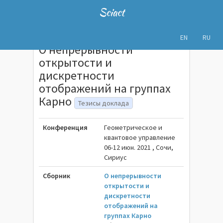
Sciact
EN
RU
О непрерывности
открытости и
дискретности
отображений на группах
Карно
Тезисы доклада
Конференция
Геометрическое и
квантовое управление
06-12 июн. 2021 , Сочи,
Сириус
Сборник
О непрерывности
открытости и
дискретности
отображений на
группах Карно