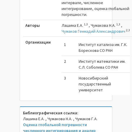
интервале, численное
интегрирование, оценка глобальной
погрешности.
1,3
1,3
Авторы
Лашина Е.А.
,
Чумакова Н.А.
,
2,3
Чумаков Геннадий Александрович
Организации
1
Институт катализа им. Г.К.
Борескова СО РАН
2
Институт математики им.
С.Л. Соболева СО РАН
3
Новосибирский
государственный
университет
Библиографическая ссылка:
Лашина Е.А. , Чумакова Н.А. , Чумаков Г.А.
Оценка глобальной погрешности
численного интегрирования и анализ