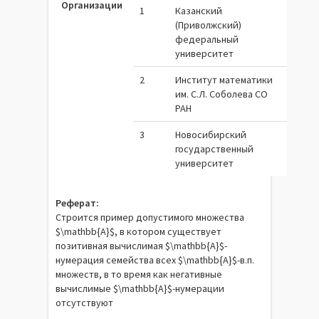
Организации
1
Казанский
(Приволжский)
федеральный
университет
2
Институт математики
им. С.Л. Соболева СО
РАН
3
Новосибирский
государственный
университет
Реферат:
Строится пример допустимого множества
$\mathbb{A}$, в котором существует
позитивная вычислимая $\mathbb{A}$-
нумерация семейства всех $\mathbb{A}$-в.п.
множеств, в то время как негативные
вычислимые $\mathbb{A}$-нумерации
отсутствуют