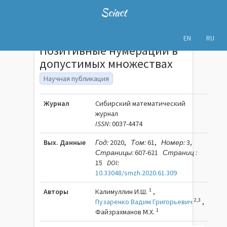
Sciact
EN
RU
Позитивные нумерации в
допустимых множествах
Научная публикация
Журнал
Сибирский математический
журнал
ISSN:
0037-4474
Вых. Данные
Год:
2020,
Том:
61,
Номер:
3,
Страницы:
607-621
Страниц :
15
DOI:
10.33048/smzh.2020.61.309
1
Авторы
Калимуллин И.Ш.
,
2,3
Пузаренко Вадим Григорьевич
,
1
Файзрахманов М.Х.