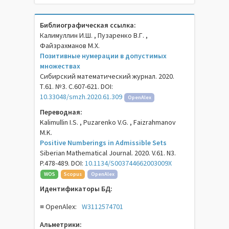
Библиографическая ссылка:
Калимуллин И.Ш. , Пузаренко В.Г. ,
Файзрахманов М.Х.
Позитивные нумерации в допустимых
множествах
Сибирский математический журнал. 2020.
Т.61. №3. С.607-621. DOI:
10.33048/smzh.2020.61.309
OpenAlex
Переводная:
Kalimullin I.S. , Puzarenko V.G. , Faizrahmanov
M.K.
Positive Numberings in Admissible Sets
Siberian Mathematical Journal. 2020. V.61. N3.
P.478-489. DOI:
10.1134/S003744662003009X
WOS
Scopus
OpenAlex
Идентификаторы БД:
≡ OpenAlex:
W3112574701
Альметрики: