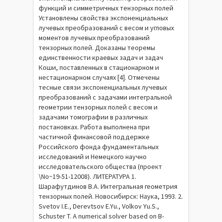
функций и симметричных тензорных полей
Установлены свойства экспоненциальных
лучевых преобразований с весом и угловых
моментов лучевых преобразований
тензорных полей. Доказаны теоремы
единственности краевых задач и задач
Коши, поставленных в стационарном и
нестационарном случаях [4]. Отмечены
тесные связи экспоненциальных лучевых
преобразований с задачами интегральной
геометрии тензорных полей с весом и
задачами томографии в различных
постановках. Работа выполнена при
частичной финансовой поддержке
Российского фонда фундаментальных
исследований и Немецкого научно
исследовательского общества (проект
\No~19-51-12008). ЛИТЕРАТУРА 1.
Шарафутдинов В.А. Интегральная геометрия
тензорных полей. Новосибирск: Наука, 1993. 2.
Svetov I.E., Derevtsov E.Yu., Volkov Yu.S.,
Schuster T. A numerical solver based on B-