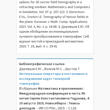
splines for 2D vector field tomography in a
refracting medium. Mathematics and Computers
in Simulation. Vol. 97. p. 207-223. 3. Derevtsov
E.Yu., Svetov I.E. Tomography of tensor fields in
the plane. Eurasian J. Math. Comp. Applications.
2015. Vol. 3, No. 2. p. 24-68. 4. Деревцов Е.Ю. Об
одном обобщении экспоненциального
лучевого преобразования в томографии. Сиб.
журнал чистой и прикладной математики.
2018. Т. 18, вып. 4. с. 29-41.
Библиографическая ссылка:
Деревцов Е.Ю. , Волков Ю.С. , Шустер Т.
Интегральные операторы в постановках и
исследовании задач тензорной
томографии
В сборнике
Математика в приложениях :
Международная конференция в честь 90-
летия Сергея Константиновича Годунова, 4-
10 августа 2019, Новосибирск : Тезисы
докладов
. – ИМ СО РАН., 2019. – C.126.