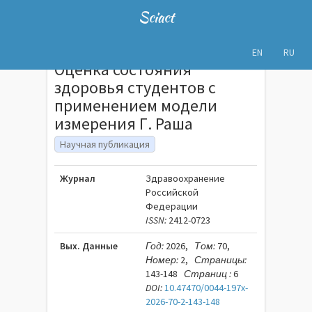
Sciact
EN
RU
Оценка состояния
здоровья студентов с
применением модели
измерения Г. Раша
Научная публикация
Журнал
Здравоохранение
Российской
Федерации
ISSN:
2412-0723
Вых. Данные
Год:
2026,
Том:
70,
Номер:
2,
Страницы:
143-148
Страниц :
6
DOI:
10.47470/0044-197x-
2026-70-2-143-148