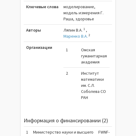
Ключевые слова
моделирование,
модель измерения Г.
Раша, здоровье
1
Авторы
Ляпин В.А.
,
2
Маренко В.А.
Организации
1
Омская
гуманитарная
академия
2
Институт
математики
им. С.Л.
Соболева СО
РАН
Информация о финансировании (2)
1
Министерство науки и высшего
FWNF-