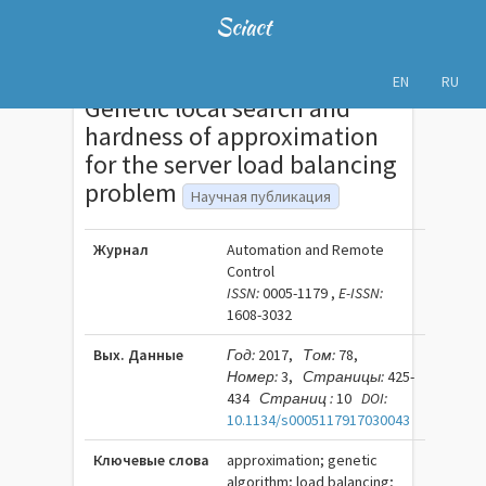
Sciact
EN
RU
Genetic local search and
hardness of approximation
for the server load balancing
problem
Научная публикация
Журнал
Automation and Remote
Control
ISSN:
0005-1179 ,
E-ISSN:
1608-3032
Вых. Данные
Год:
2017,
Том:
78,
Номер:
3,
Страницы:
425-
434
Страниц :
10
DOI:
10.1134/s0005117917030043
Ключевые слова
approximation; genetic
algorithm; load balancing;