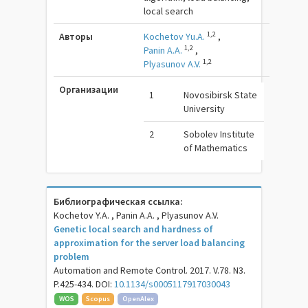
local search
1,2
Авторы
Kochetov Yu.A.
,
1,2
Panin A.A.
,
1,2
Plyasunov A.V.
Организации
1
Novosibirsk State
University
2
Sobolev Institute
of Mathematics
Библиографическая ссылка:
Kochetov Y.A. , Panin A.A. , Plyasunov A.V.
Genetic local search and hardness of
approximation for the server load balancing
problem
Automation and Remote Control. 2017. V.78. N3.
P.425-434. DOI:
10.1134/s0005117917030043
WOS
Scopus
OpenAlex