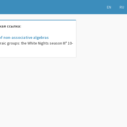
EN
RU
ая ссылка:
 of non-associative algebras
aic groups: the White Nights season III" 10-