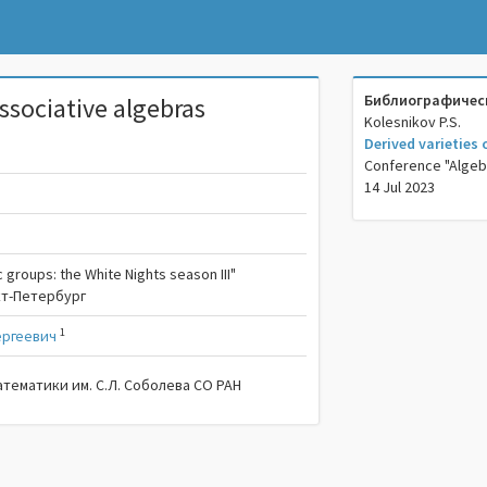
Библиографическ
associative algebras
Kolesnikov P.S.
Derived varieties
Conference "Algebr
14 Jul 2023
 groups: the White Nights season III"
нкт-Петербург
1
ергеевич
атематики им. С.Л. Соболева СО РАН