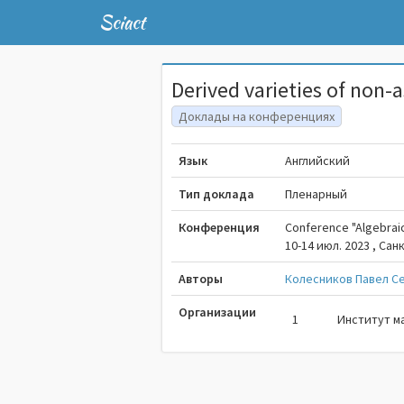
Sciact
Derived varieties of non-
Доклады на конференциях
Язык
Английский
Тип доклада
Пленарный
Конференция
Conference "Algebraic
10-14 июл. 2023 , Са
Авторы
Колесников Павел С
Организации
1
Институт м