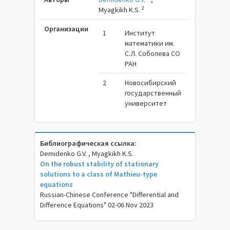
2
Myagkikh K.S.
Организации
1
Институт
математики им.
С.Л. Соболева СО
РАН
2
Новосибирский
государственный
университет
Библиографическая ссылка:
Demidenko G.V. , Myagkikh K.S.
On the robust stability of stationary
solutions to a class of Mathieu-type
equations
Russian-Chinese Conference "Differential and
Difference Equations" 02-06 Nov 2023