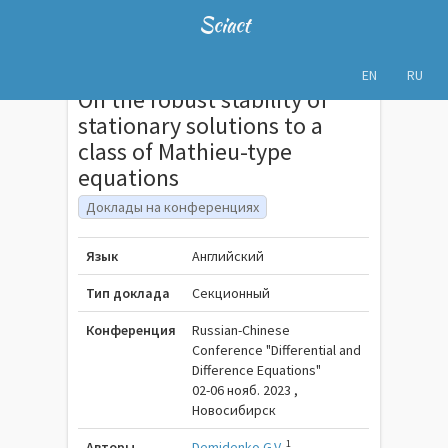
Sciact
EN
RU
On the robust stability of
stationary solutions to a
class of Mathieu-type
equations
Доклады на конференциях
Язык
Английский
Тип доклада
Секционный
Конференция
Russian-Chinese
Conference "Differential and
Difference Equations"
02-06 нояб. 2023 ,
Новосибирск
1
Авторы
Demidenko G.V.
,