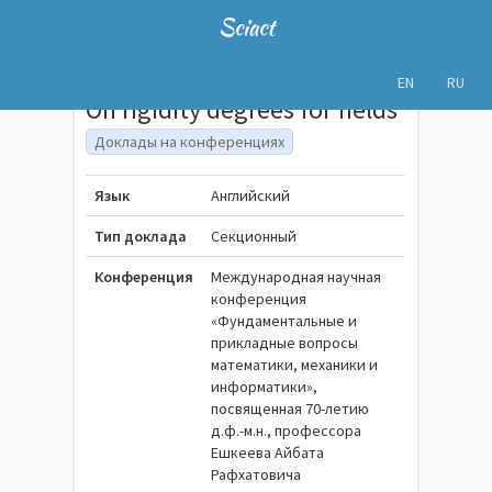
Sciact
EN
RU
On rigidity degrees for fields
Доклады на конференциях
Язык
Английский
Тип доклада
Секционный
Конференция
Международная научная
конференция
«Фундаментальные и
прикладные вопросы
математики, механики и
информатики»,
посвященная 70-летию
д.ф.-м.н., профессора
Ешкеева Айбата
Рафхатовича