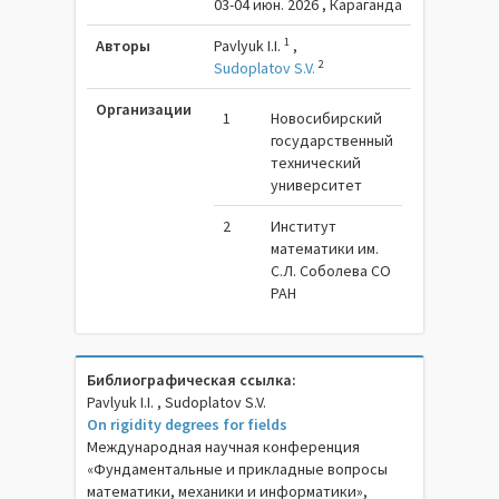
03-04 июн. 2026 , Караганда
1
Авторы
Pavlyuk I.I.
,
2
Sudoplatov S.V.
Организации
1
Новосибирский
государственный
технический
университет
2
Институт
математики им.
С.Л. Соболева СО
РАН
Библиографическая ссылка:
Pavlyuk I.I. , Sudoplatov S.V.
On rigidity degrees for fields
Международная научная конференция
«Фундаментальные и прикладные вопросы
математики, механики и информатики»,