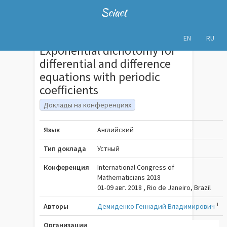
Sciact
EN
RU
Exponential dichotomy for
differential and difference
equations with periodic
coefficients
Доклады на конференциях
Язык
Английский
Тип доклада
Устный
Конференция
International Congress of
Mathematicians 2018
01-09 авг. 2018 , Rio de Janeiro, Brazil
1
Авторы
Демиденко Геннадий Владимирович
Организации