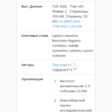
Вых. Данные
Год:
2025,
Том:
167,
Номер:
1,
Страницы:
150-168
Страниц :
19
DOI:
10.26907/2541-
7746.2025.1.150-168
Ключевые слова
Laplace equation,
Bernstein–Nagumo
condition, radially
symmetric solution, a priori
estimate
1
Авторы
Терсенов А.С.
,
2,3
Сафаров Р.Ч.
Организации
1
Институт
математики им. С.Л.
Соболева СО РАН
2
Новосибирский
научно-
исследовательский