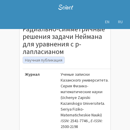
Sciact
EN
RU
Радиально-симметричные
решения задачи Неймана
для уравнения с p-
лапласианом
Научная публикация
Журнал
Ученые записки
Казанского университета.
Серия Физико-
математические науки
(Uchenye Zapiski
Kazanskogo Universiteta.
Seriya Fiziko-
Matematicheskie Nauki)
ISSN:
2541-7746 ,
E-ISSN:
2500-2198