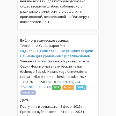
нелинейностей, для которого доказано
существование слабого соболевского
радиально-симметричного решения с
производной, непрерывной по Гёльдеру с
показателем 1 p-1 .
Библиографическая ссылка:
Терсенов А.С. , Сафаров Р.Ч.
Радиально-симметричные решения задачи
Неймана для уравнения с p-лапласианом
Ученые записки Казанского университета.
Серия Физико-математические науки
(Uchenye Zapiski Kazanskogo Universiteta.
Seriya Fiziko-Matematicheskie Nauki). 2025.
Т.167. №1. С.150-168. DOI:
10.26907/2541-
7746.2025.1.150-168
WOS
Scopus
РИНЦ
OpenAlex
Даты:
Поступила в редакцию:
3 февр. 2025 г.
Принята к публикации:
24 февр. 2025 г.