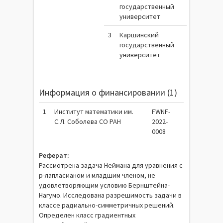
государственный
университет
3
Каршинский
государственный
университет
Информация о финансировании (1)
1
Институт математики им.
FWNF-
С.Л. Соболева СО РАН
2022-
0008
Реферат:
Рассмотрена задача Неймана для уравнения с
p-лапласианом и младшим членом, не
удовлетворяющим условию Бернштейна-
Нагумо. Исследована разрешимость задачи в
классе радиально-симметричных решений.
Определен класс градиентных