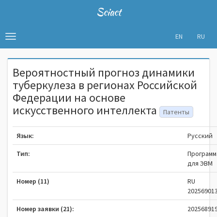
Sciact
EN
RU
Toggle
navigation
Вероятностный прогноз динамики
туберкулеза в регионах Российской
Федерации на основе
искусственного интеллекта
Патенты
Язык:
Русский
Тип:
Программ
для ЭВМ
Номер (11)
RU
20256901
Номер заявки (21):
20256891