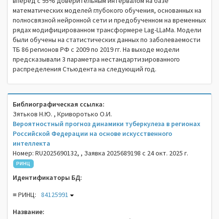
вперед с 95% доверительным интервалом на базе
математических моделей глубокого обучения, основанных на
полносвязной нейронной сети и предобученном на временных
рядах модифицированном трансформере Lag-LLaMa. Модели
были обучены на статистических данных по заболеваемости
ТБ 86 регионов РФ с 2009 по 2019 гг. На выходе модели
предсказывали 3 параметра нестандартизированного
распределения Стьюдента на следующий год.
Библиографическая ссылка:
Зятьков Н.Ю. , Криворотько О.И.
Вероятностный прогноз динамики туберкулеза в регионах
Российской Федерации на основе искусственного
интеллекта
Номер: RU2025690132, , Заявка 2025689198 с 24 окт. 2025 г.
РИНЦ
Идентификаторы БД:
≡ РИНЦ:
84125991
Название: