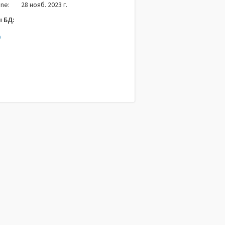
ne:
28 нояб. 2023 г.
 БД:
9