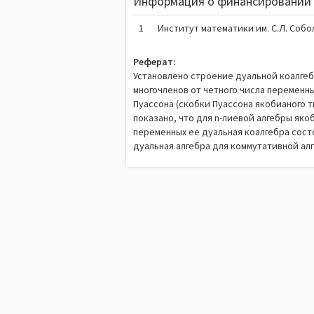
Информация о финансировании 
1
Институт математики им. С.Л. Собо
Реферат:
Установлено строение дуальной коалгеб
многочленов от четного числа перемен
Пуассона (скобки Пуассона якобианого т
показано, что для n-лиевой алгебры якоб
переменных ее дуальная коалгебра сост
дуальная алгебра для коммутативной ал