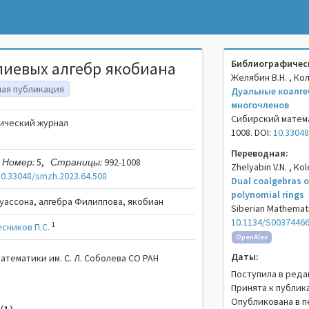
Библиографическ
лиевых алгебр якобиана
Желябин В.Н. , Ко
ная публикация
Дуальные коалге
многочленов
Сибирский математ
ический журнал
1008. DOI:
10.33048
Переводная:
Номер:
5,
Страницы:
992-1008
Zhelyabin V.N. , Kol
10.33048/smzh.2023.64.508
Dual coalgebras o
polynomial rings
Пуассона, алгебра Филиппова, якобиан
Siberian Mathematic
10.1134/S0037446
1
сников П.С.
OpenAlex
Даты:
атематики им. С. Л. Соболева СО РАН
Поступила в реда
Принята к публик
Опубликована в п