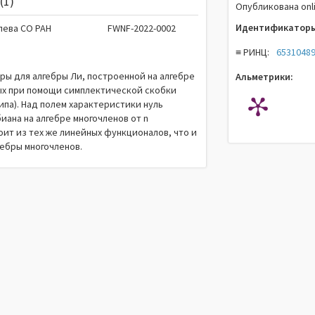
(1)
Опубликована onli
Идентификаторы
лева СО РАН
FWNF-2022-0002
≡ РИНЦ:
6531048
ры для алгебры Ли, построенной на алгебре
Альметрики:
ных при помощи симплектической скобки
ипа). Над полем характеристики нуль
иана на алгебре многочленов от n
оит из тех же линейных функционалов, что и
гебры многочленов.