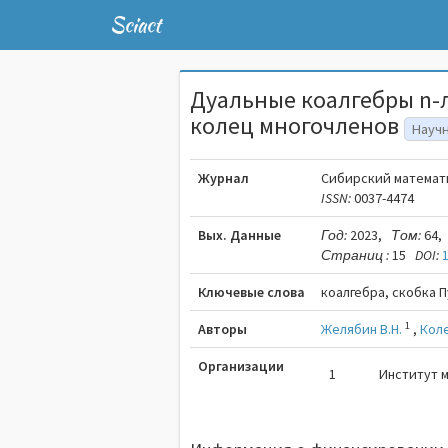
Sciact
Дуальные коалгебры n-
колец многочленов
Науч
Журнал
Сибирский математ
ISSN:
0037-4474
Вых. Данные
Год:
2023,
Том:
64,
Страниц :
15
DOI:
Ключевые слова
коалгебра, скобка 
1
Авторы
Желябин В.Н.
,
Коле
Организации
1
Институт м