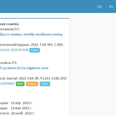
EN
RU
ая ссылка:
лесников П.С.
бры n-лиевых алгебр якобиана колец
ический журнал. 2023. Т.64. №5. С.992-
/smzh.2023.64.508
РИНЦ
esnikov P.S.
f jacobian N-Lie algebras over
al Journal. 2023. V.64. N5. P.1153–1166. DOI:
623050087
WOS
Scopus
РИНЦ
кцию:
10 апр. 2023 г.
ации:
16 мая 2023 г.
ечати:
28 нояб. 2023 г.