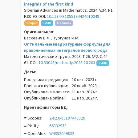
integrals of the first kind
Siberian Advances in Mathematics. 2024. V.34. N1.
P.80-90. DOI:
10.1134/S1055134424010048
Scopus
РИНЦ
OpenAlex
Оригинальная:
Васкевич В.Л. , Тургунов И.М.
Оптимальные квадратурные формулы для
криволинейных интегралов первого рода
Математические труды. 2023. Т.26. №2. С.44-
61. DOI:
10.33048/mattrudy.2023.26.203
РИНЦ
Даты:
Поступила в редакцию:
10 окт. 2023 г.
Принята к публикации:
20 нояб. 2023 г.
Опубликована в печати:
11 мар. 2024 г.
Опубликована online:
11 мар. 2024 г.
Идентификаторы БД:
≡ Scopus:
2-s2.0-85187443320
≡ РИНЦ:
66332973
≡ OpenAlex:
W4392649832