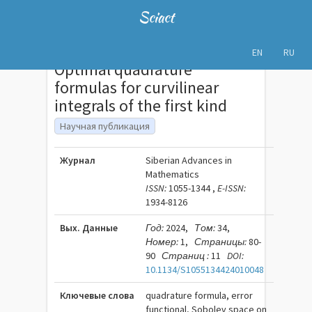
Sciact
EN
RU
Optimal quadrature
formulas for curvilinear
integrals of the first kind
Научная публикация
Журнал
Siberian Advances in
Mathematics
ISSN:
1055-1344 ,
E-ISSN:
1934-8126
Вых. Данные
Год:
2024,
Том:
34,
Номер:
1,
Страницы:
80-
90
Страниц :
11
DOI:
10.1134/S1055134424010048
Ключевые слова
quadrature formula, error
functional, Sobolev space on