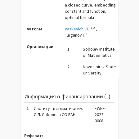
a closed curve, embedding
constant and function,
optimal formula
1,2
Авторы
Vaskevich V.L.
,
2
Turgunov I.
Организации
1
Sobolev Institute
of Mathematics
2
Novosibirsk State
University
Информация о финансировании (1)
1
Институт математики им.
FWNF-
С.Л. Соболева СО РАН
2022-
0008
Реферат: