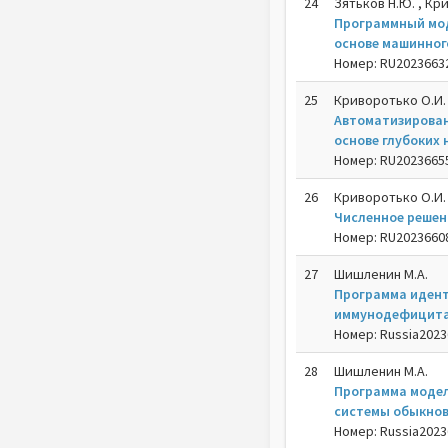
24
Зятьков Н.Ю. , Кр
Программный мод
основе машинног
Номер: RU202366327
25
Криворотько О.И. 
Автоматизирован
основе глубоких
Номер: RU202366553
26
Криворотько О.И. 
Численное решен
Номер: RU202366087
27
Шишленин М.А.
Программа идент
иммунодефицита
Номер: Russia20236
28
Шишленин М.А.
Программа модел
системы обыкно
Номер: Russia20236