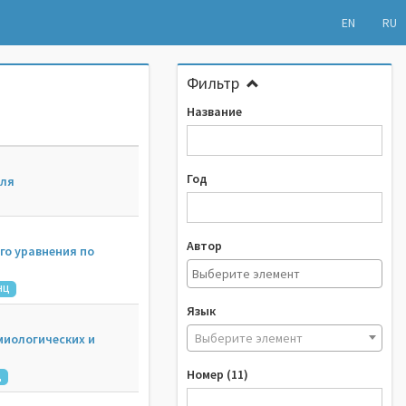
EN
RU
Фильтр
Название
Год
оля
Автор
го уравнения по
НЦ
Язык
Выберите элемент
миологических и
Номер (11)
Ц