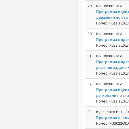
29
Шишленин М.А.
Программа идент
движений по ста
Номер: Russia20236
30
Шишленин М.А.
Программа модел
Номер: Russia20236
31
Шишленин М.А.
Программа модел
решения задачи 
Номер: Russia20236
32
Шишленин М.А.
Программа иден
регионами по ст
Номер: Russia20236
33
Кулаченко И.Н. , К
Программа оптим
Номер: RU202268106