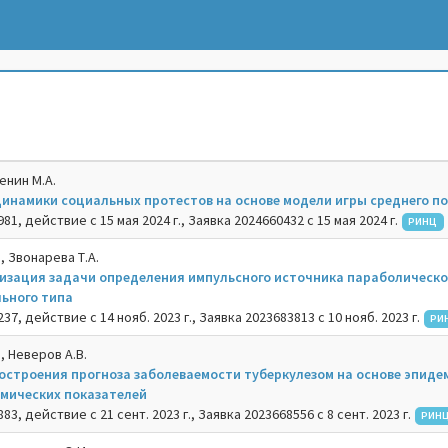
енин М.А.
инамики социальных протестов на основе модели игры среднего п
1, действие с 15 мая 2024 г., Заявка 2024660432 с 15 мая 2024 г.
РИНЦ
, Звонарева Т.А.
изация задачи определения импульсного источника параболическо
ьного типа
7, действие с 14 нояб. 2023 г., Заявка 2023683813 с 10 нояб. 2023 г.
РИ
, Неверов А.В.
остроения прогноза заболеваемости туберкулезом на основе эпиде
мических показателей
3, действие с 21 сент. 2023 г., Заявка 2023668556 с 8 сент. 2023 г.
РИН