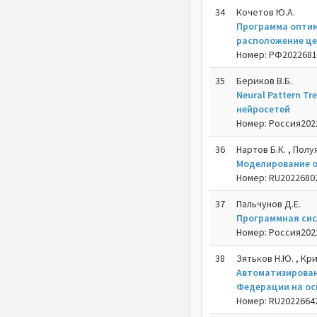
34
Кочетов Ю.А.
Программа оптим
расположение це
Номер: РФ202268106
35
Бериков В.Б.
Neural Pattern T
нейросетей
Номер: Россия20226
36
Нартов Б.К. , Полу
Моделирование о
Номер: RU202268029
37
Пальчунов Д.Е.
Программная сис
Номер: Россия20226
38
Зятьков Н.Ю. , Кр
Автоматизирован
Федерации на ос
Номер: RU202266424