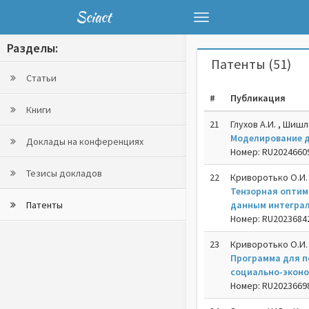
Sciact
Toggle
navigation
Разделы:
Патенты (51)
Статьи
#
Публикация
Книги
21
Глухов А.И. , Шишл
Моделирование д
Доклады на конференциях
Номер: RU202466098
Тезисы докладов
22
Криворотько О.И. 
Тензорная оптим
Патенты
данным интеграл
Номер: RU202368423
23
Криворотько О.И. 
Программа для п
социально-эконо
Номер: RU202366988