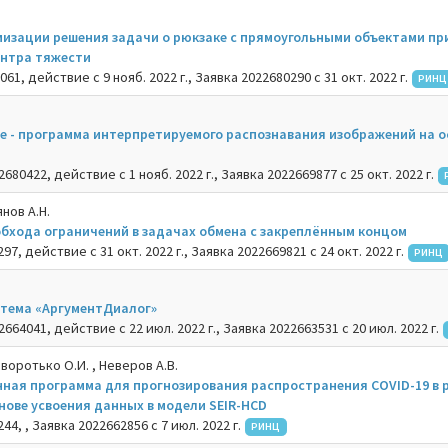
изации решения задачи о рюкзаке с прямоугольными объектами пр
нтра тяжести
1, действие с 9 нояб. 2022 г., Заявка 2022680290 с 31 окт. 2022 г.
РИНЦ
ree - программа интерпретируемого распознавания изображений на 
80422, действие с 1 нояб. 2022 г., Заявка 2022669877 с 25 окт. 2022 г.
янов А.Н.
бхода ограничений в задачах обмена с закреплённым концом
7, действие с 31 окт. 2022 г., Заявка 2022669821 с 24 окт. 2022 г.
РИНЦ
тема «АргументДиалог»
64041, действие с 22 июл. 2022 г., Заявка 2022663531 с 20 июл. 2022 г.
иворотько О.И. , Неверов А.В.
ная программа для прогнозирования распространения COVID-19 в 
нове усвоения данных в модели SEIR-HCD
4, , Заявка 2022662856 с 7 июл. 2022 г.
РИНЦ