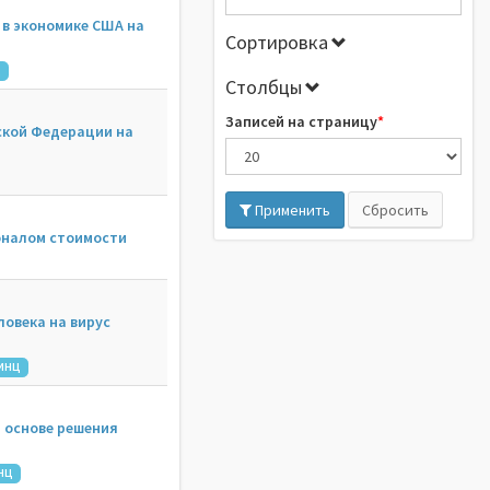
 в экономике США на
Сортировка
Ц
Столбцы
Записей на страницу
ской Федерации на
Применить
Сбросить
оналом стоимости
овека на вирус
ИНЦ
 основе решения
НЦ