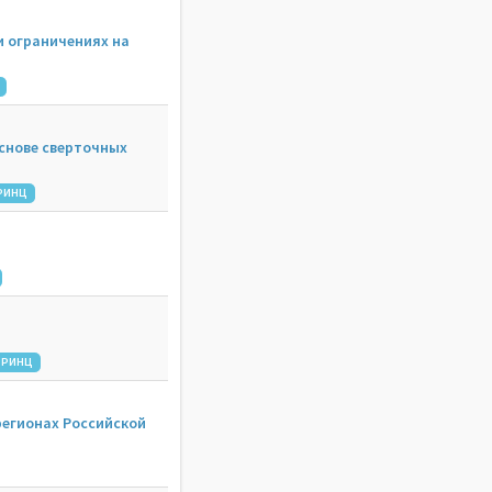
и ограничениях на
основе сверточных
РИНЦ
РИНЦ
регионах Российской