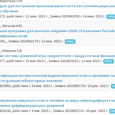
иворотько О.И.
уль для построения прогнозов вероятности наступления рецессии
о обучения
3, действие с 21 июн. 2023 г., Заявка 2023662558 с 14 июн. 2023 г.
РИН
, Зятьков Н.Ю.
ная программа для прогноза эпидемии COVID-19 в регионах Россий
 нейронных сетей
5, , Заявка 2023662179 с 13 июн. 2023 г.
РИНЦ
, Неверов А.В.
ие системы уравнений игры среднего поля с квадратичным функци
7, действие с 25 мая 2023 г., Заявка 2023619223 с 12 мая 2023 г.
РИНЦ
ификации математической модели иммунного ответа организма чел
 по данным лабораторных анализов
10963, действие с 16 янв. 2023 г., Заявка 2022685170 с 20 дек. 2022 г.
Р
ирования иммунного ответа человека на вирус иммунодефицита на
венных дифференциальных уравнений
10143, действие с 9 янв. 2023 г., Заявка 2022685114 с 20 дек. 2022 г.
РИ