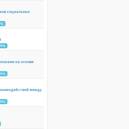
ков социальных
НЦ
й
ИНЦ
ионами на основе
ИНЦ
взаимодействий между
ИНЦ