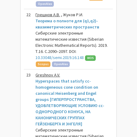
OpenAlex
22
Грешнов А.В.
, Жуков Р.И.
Теорема о полноте для (q1,q2)-
квазиметрических пространств
Сибирские электронные
математические известия (Siberian
Electronic Mathematical Reports). 2019.
Т.16. С.2090–2097. DOI:
10.33048/semi.2019.16.148
WOS
Scopus
OpenAlex
23
Greshnov A.V.
Hyperspaces that satisfy cc-
homogeneous cone condition on
canonical Heisenberg and Engel
groups [ГИПЕРПРОСТРАНСТВА,
УДОВЛЕТВОРЯЮЩИЕ УСЛОВИЮ cc-
ОДНОРОДНОГО КОНУСА, НА
КАНОНИЧЕСКИХ ГРУППАХ
ГЕЙЗЕНБЕРГА И ЭНГЕЛЯ]
Сибирские электронные
математические известия (Siberian