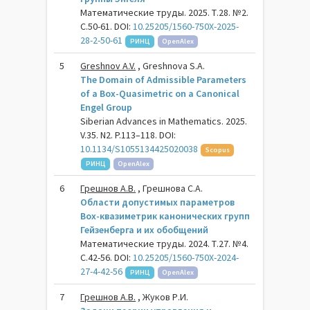
Математические труды. 2025. Т.28. №2.
С.50-61. DOI:
10.25205/1560-750X-2025-
28-2-50-61
РИНЦ
OpenAlex
5
Greshnov A.V.
, Greshnova S.A.
The Domain of Admissible Parameters
of a Box-Quasimetric on a Canonical
Engel Group
Siberian Advances in Mathematics. 2025.
V.35. N2. P.113–118. DOI:
10.1134/S1055134425020038
Scopus
РИНЦ
OpenAlex
6
Грешнов А.В.
, Грешнова С.А.
Области допустимых параметров
Box-квазиметрик канонических групп
Гейзенберга и их обобщений
Математические труды. 2024. Т.27. №4.
С.42-56. DOI:
10.25205/1560-750X-2024-
27-4-42-56
РИНЦ
OpenAlex
7
Грешнов А.В.
, Жуков Р.И.