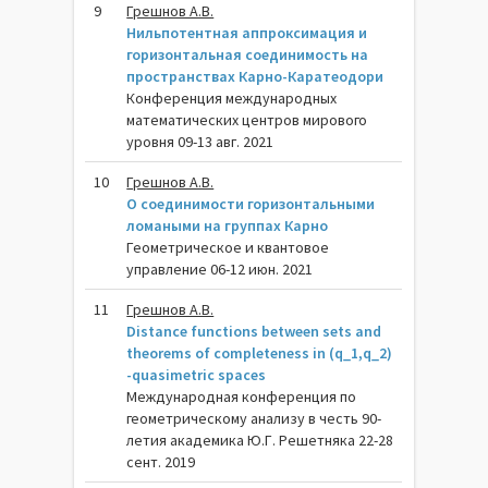
9
Грешнов А.В.
Нильпотентная аппроксимация и
горизонтальная соединимость на
пространствах Карно-Каратеодори
Конференция международных
математических центров мирового
уровня 09-13 авг. 2021
10
Грешнов А.В.
О соединимости горизонтальными
ломаными на группах Карно
Геометрическое и квантовое
управление 06-12 июн. 2021
11
Грешнов А.В.
Distance functions between sets and
theorems of completeness in (q_1,q_2)
-quasimetric spaces
Международная конференция по
геометрическому анализу в честь 90-
летия академика Ю.Г. Решетняка 22-28
сент. 2019