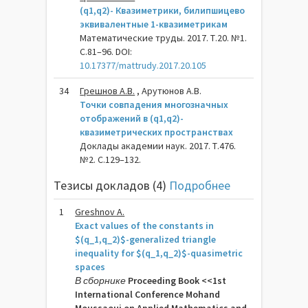
(q1,q2)- Квазиметрики, билипшицево
эквивалентные 1-квазиметрикам
Математические труды. 2017. Т.20. №1.
С.81–96. DOI:
10.17377/mattrudy.2017.20.105
34
Грешнов А.В.
, Арутюнов А.В.
Точки совпадения многозначных
отображений в (q1,q2)-
квазиметрических пространствах
Доклады академии наук. 2017. Т.476.
№2. С.129–132.
Тезисы докладов (4)
Подробнее
1
Greshnov A.
Exact values of the constants in
$(q_1,q_2)$-generalized triangle
inequality for $(q_1,q_2)$-quasimetric
spaces
В сборнике
Proceeding Book <<1st
International Conference Mohand