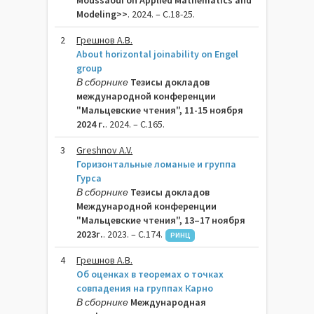
Moussaoui on Applied Mathematics and
Modeling>>
. 2024. – C.18-25.
2
Грешнов А.В.
About horizontal joinability on Engel
group
В сборнике
Тезисы докладов
международной конференции
"Мальцевские чтения", 11-15 ноября
2024 г.
. 2024. – C.165.
3
Greshnov A.V.
Горизонтальные ломаные и группа
Гурса
В сборнике
Тезисы докладов
Международной конференции
"Мальцевские чтения", 13–17 ноября
2023г.
. 2023. – C.174.
РИНЦ
4
Грешнов А.В.
Об оценках в теоремах о точках
совпадения на группах Карно
В сборнике
Международная