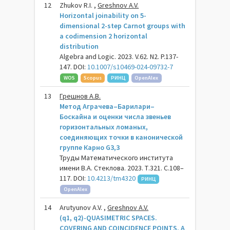
12
Zhukov R.I. ,
Greshnov A.V.
Horizontal joinability on 5-
dimensional 2-step Carnot groups with
a codimension 2 horizontal
distribution
Algebra and Logic. 2023. V.62. N2. P.137-
147. DOI:
10.1007/s10469-024-09732-7
WOS
Scopus
РИНЦ
OpenAlex
13
Грешнов А.В.
Метод Аграчева–Барилари–
Боскайна и оценки числа звеньев
горизонтальных ломаных,
соединяющих точки в канонической
группе Карно G3,3
Труды Математического института
имени В.А. Стеклова. 2023. Т.321. С.108–
117. DOI:
10.4213/tm4320
РИНЦ
OpenAlex
14
Arutyunov A.V. ,
Greshnov A.V.
(q1, q2)-QUASIMETRIC SPACES.
COVERING AND COINCIDENCE POINTS. A