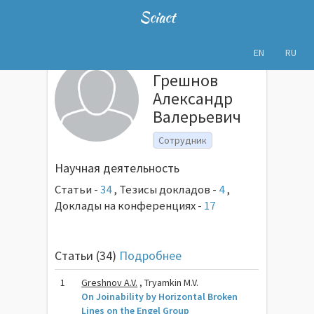
Sciact
EN
RU
Грешнов
Александр
Валерьевич
Сотрудник
Научная деятельность
Статьи -
34
,
Тезисы докладов -
4
,
Доклады на конференциях -
17
Статьи (34)
Подробнее
1
Greshnov A.V.
, Tryamkin M.V.
On Joinability by Horizontal Broken
Lines on the Engel Group