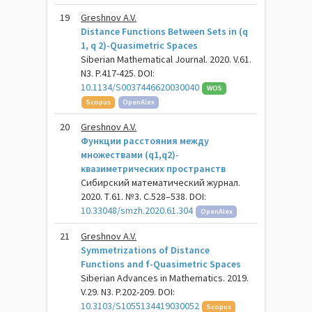
19
Greshnov A.V.
Distance Functions Between Sets in (q
1, q 2)-Quasimetric Spaces
Siberian Mathematical Journal. 2020. V.61.
N3. P.417-425. DOI:
10.1134/S0037446620030040
WOS
Scopus
OpenAlex
20
Greshnov A.V.
Функции расстояния между
множествами (q1,q2)-
квазиметрических пространств
Сибирский математический журнал.
2020. Т.61. №3. С.528–538. DOI:
10.33048/smzh.2020.61.304
OpenAlex
21
Greshnov A.V.
Symmetrizations of Distance
Functions and f-Quasimetric Spaces
Siberian Advances in Mathematics. 2019.
V.29. N3. P.202-209. DOI:
10.3103/S1055134419030052
Scopus