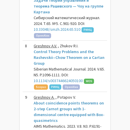
Задачи теории управления и
теорема Рашевского — Чоу на группе
Картана
Сибирский математический журнал.
2024. Т.65. №5. С.901-920. DOI:
10.33048/smzh.2024.65.510
РИНЦ
OpenAlex
8
Greshnov A.V.
, Zhukov R.I.
Control Theory Problems and the
Rashevskii–Chow Theorem on a Cartan
Group
Siberian Mathematical Journal. 2024. V.65.
N5. P.1096-1111. DOI:
10.1134/s0037446624050100
WOS
Scopus
РИНЦ
OpenAlex
9
Greshnov A.
, Potapov V.
About coincidence points theorems on
2-step Carnot groups with 1-
dimensional centre equipped with Box-
quasimetrics
AIMS Mathematics. 2023. V.8. N3. P.6191-