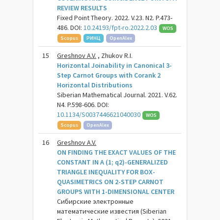
REVIEW RESULTS
Fixed Point Theory. 2022. V.23. N2. P.473-
486. DOI:
10.24193/fpt-ro.2022.2.03
WOS
Scopus
РИНЦ
OpenAlex
15
Greshnov A.V.
, Zhukov R.I.
Horizontal Joinability in Canonical 3-
Step Carnot Groups with Corank 2
Horizontal Distributions
Siberian Mathematical Journal. 2021. V.62.
N4. P.598-606. DOI:
10.1134/S0037446621040030
WOS
Scopus
OpenAlex
16
Greshnov A.V.
ON FINDING THE EXACT VALUES OF THE
CONSTANT IN A (1; q2)-GENERALIZED
TRIANGLE INEQUALITY FOR BOX-
QUASIMETRICS ON 2-STEP CARNOT
GROUPS WITH 1-DIMENSIONAL CENTER
Сибирские электронные
математические известия (Siberian