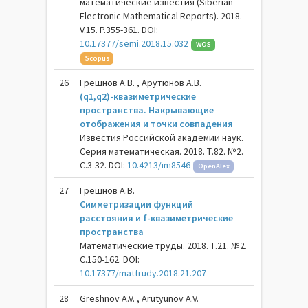
математические известия (Siberian
Electronic Mathematical Reports). 2018.
V.15. P.355-361. DOI:
10.17377/semi.2018.15.032
WOS
Scopus
26
Грешнов А.В.
, Арутюнов А.В.
(q1,q2)-квазиметрические
пространства. Накрывающие
отображения и точки совпадения
Известия Российской академии наук.
Серия математическая. 2018. Т.82. №2.
С.3-32. DOI:
10.4213/im8546
OpenAlex
27
Грешнов А.В.
Симметризации функций
расстояния и f-квазиметрические
пространства
Математические труды. 2018. Т.21. №2.
С.150-162. DOI:
10.17377/mattrudy.2018.21.207
28
Greshnov A.V.
, Arutyunov A.V.