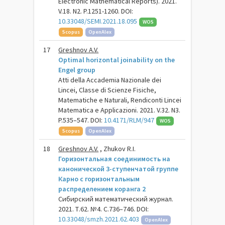
Electronic Mathematical Reports). 2021.
V.18. N2. P.1251-1260. DOI:
10.33048/SEMI.2021.18.095
WOS
Scopus
OpenAlex
17
Greshnov A.V.
Optimal horizontal joinability on the
Engel group
Atti della Accademia Nazionale dei
Lincei, Classe di Scienze Fisiche,
Matematiche e Naturali, Rendiconti Lincei
Matematica e Applicazioni. 2021. V.32. N3.
P.535–547. DOI:
10.4171/RLM/947
WOS
Scopus
OpenAlex
18
Greshnov A.V.
, Zhukov R.I.
Горизонтальная соединимость на
канонической 3-ступенчатой группе
Карно с горизонтальным
распределением коранга 2
Сибирский математический журнал.
2021. Т.62. №4. С.736–746. DOI:
10.33048/smzh.2021.62.403
OpenAlex