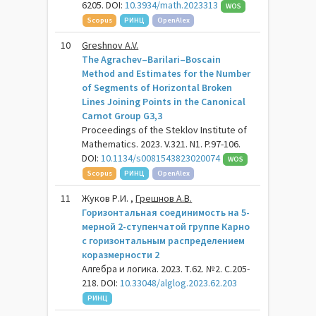
6205. DOI:
10.3934/math.2023313
WOS
Scopus
РИНЦ
OpenAlex
10
Greshnov A.V.
The Agrachev–Barilari–Boscain
Method and Estimates for the Number
of Segments of Horizontal Broken
Lines Joining Points in the Canonical
Carnot Group G3,3
Proceedings of the Steklov Institute of
Mathematics. 2023. V.321. N1. P.97-106.
DOI:
10.1134/s0081543823020074
WOS
Scopus
РИНЦ
OpenAlex
11
Жуков Р.И. ,
Грешнов А.В.
Горизонтальная соединимость на 5-
мерной 2-ступенчатой группе Карно
с горизонтальным распределением
коразмерности 2
Алгебра и логика. 2023. Т.62. №2. С.205-
218. DOI:
10.33048/alglog.2023.62.203
РИНЦ