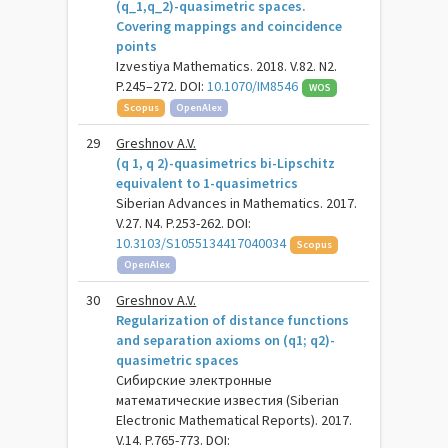
(q_1,q_2)-quasimetric spaces.
Covering mappings and coincidence
points
Izvestiya Mathematics. 2018. V.82. N2.
P.245–272. DOI:
10.1070/IM8546
WOS
Scopus
OpenAlex
29
Greshnov A.V.
(q 1, q 2)-quasimetrics bi-Lipschitz
equivalent to 1-quasimetrics
Siberian Advances in Mathematics. 2017.
V.27. N4. P.253-262. DOI:
10.3103/S1055134417040034
Scopus
OpenAlex
30
Greshnov A.V.
Regularization of distance functions
and separation axioms on (q1; q2)-
quasimetric spaces
Сибирские электронные
математические известия (Siberian
Electronic Mathematical Reports). 2017.
V.14. P.765-773. DOI: