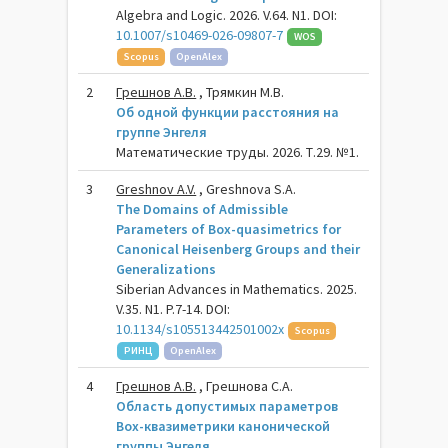
Algebra and Logic. 2026. V.64. N1. DOI:
10.1007/s10469-026-09807-7
WOS
Scopus
OpenAlex
2
Грешнов А.В.
, Трямкин М.В.
Об одной функции расстояния на
группе Энгеля
Математические труды. 2026. Т.29. №1.
3
Greshnov A.V.
, Greshnova S.A.
The Domains of Admissible
Parameters of Box-quasimetrics for
Canonical Heisenberg Groups and their
Generalizations
Siberian Advances in Mathematics. 2025.
V.35. N1. P.7-14. DOI:
10.1134/s105513442501002x
Scopus
РИНЦ
OpenAlex
4
Грешнов А.В.
, Грешнова С.А.
Область допустимых параметров
Box-квазиметрики канонической
группы Энгеля