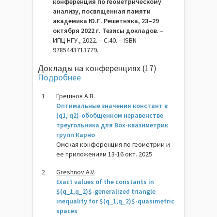
конференция по геометрическому
анализу, посвящённая памяти
академика Ю.Г. Решетняка, 23–29
октября 2022 г. Тезисы докладов
. –
ИПЦ НГУ., 2022. – C.40. – ISBN
9785443713779.
Доклады на конференциях (17)
Подробнее
1
Грешнов А.В.
Оптимальные значения констант в
(q1, q2)-обобщенном неравенстве
треугольника для Box-квазиметрик
групп Карно
Омская конференция по геометрии и
ее приложениям 13-16 окт. 2025
2
Greshnov A.V.
Exact values of the constants in
$(q_1,q_2)$-generalized triangle
inequality for $(q_1,q_2)$-quasimetric
spaces