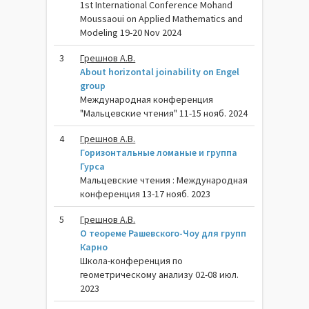
1st International Conference Mohand
Moussaoui on Applied Mathematics and
Modeling 19-20 Nov 2024
3
Грешнов А.В.
About horizontal joinability on Engel
group
Международная конференция
"Мальцевские чтения" 11-15 нояб. 2024
4
Грешнов А.В.
Горизонтальные ломаные и группа
Гурса
Мальцевские чтения : Международная
конференция 13-17 нояб. 2023
5
Грешнов А.В.
О теореме Рашевского-Чоу для групп
Карно
Школа-конференция по
геометрическому анализу 02-08 июл.
2023