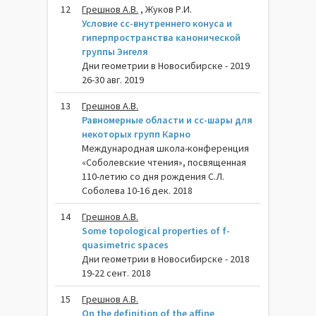
12
Грешнов А.В.
, Жуков Р.И.
Условие cc-внутреннего конуса и
гиперпространства канонической
группы Энгеля
Дни геометрии в Новосибирске - 2019
26-30 авг. 2019
13
Грешнов А.В.
Равномерные области и cc-шары для
некоторых групп Карно
Международная школа-конференция
«Соболевские чтения», посвященная
110-летию со дня рождения С.Л.
Соболева 10-16 дек. 2018
14
Грешнов А.В.
Some topological properties of f-
quasimetric spaces
Дни геометрии в Новосибирске - 2018
19-22 сент. 2018
15
Грешнов А.В.
On the definition of the affine