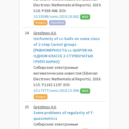
Electronic Mathematical Reports). 2019.
V.16. P.938-948. DOI:
10.33048/semi.2019.16.062
WOS
Scopus
OpenAlex
24
Greshnov A.V.
Uniformity of cc-balls on some class
of 2-step Carnot groups
[РАВНОМЕРНОСТЬ cc-ШАРОВ НА
ОДНОМ КЛАССЕ 2-СТУПЕНЧАТЫХ
ГРУПП КАРНО]
Сибирские электронные
математические известия (Siberian
Electronic Mathematical Reports). 2018.
V.15. P.1182-1197. DOI:
10.17377/semi.2018.15.096
WOS
Scopus
25
Greshnov A.V.
Some problems of regularity of f-
quasimetrics
Сибирские электронные