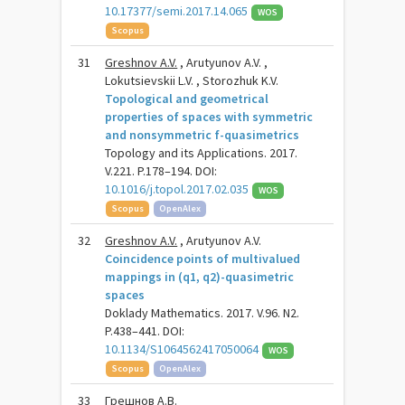
10.17377/semi.2017.14.065
WOS
Scopus
31
Greshnov A.V.
, Arutyunov A.V. ,
Lokutsievskii L.V. , Storozhuk K.V.
Topological and geometrical
properties of spaces with symmetric
and nonsymmetric f-quasimetrics
Topology and its Applications. 2017.
V.221. P.178–194. DOI:
10.1016/j.topol.2017.02.035
WOS
Scopus
OpenAlex
32
Greshnov A.V.
, Arutyunov A.V.
Coincidence points of multivalued
mappings in (q1, q2)-quasimetric
spaces
Doklady Mathematics. 2017. V.96. N2.
P.438–441. DOI:
10.1134/S1064562417050064
WOS
Scopus
OpenAlex
33
Грешнов А.В.