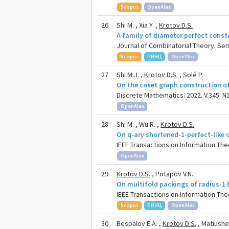
Scopus
OpenAlex
26
Shi M. , Xia Y. ,
Krotov D.S.
A family of diameter perfect cons
Journal of Combinatorial Theory. Seri
Scopus
РИНЦ
OpenAlex
27
Shi M.J. ,
Krotov D.S.
, Solé P.
On the coset graph construction o
Discrete Mathematics. 2022. V.345. N1
OpenAlex
28
Shi M. , Wu R. ,
Krotov D.S.
On q-ary shortened-1-perfect-like 
IEEE Transactions on Information Theo
OpenAlex
29
Krotov D.S.
, Potapov V.N.
On multifold packings of radius-1
IEEE Transactions on Information Theo
Scopus
РИНЦ
OpenAlex
30
Bespalov E.A. ,
Krotov D.S.
, Matiushev