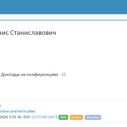
нис Станиславович
,
Доклады на конференциях -
22
.
ilies and Anticodes
2026. V.33. N1. DOI:
10.37236/14074
WOS
Scopus
OpenAlex