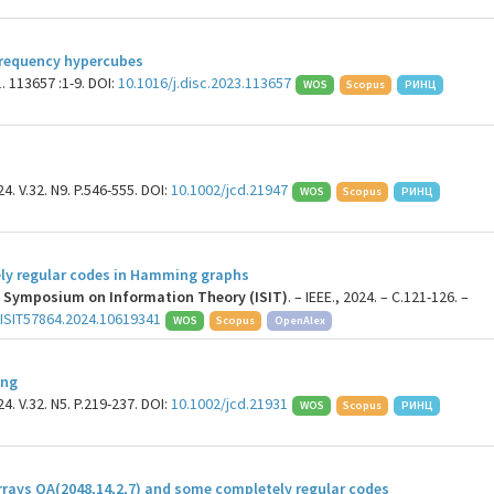
frequency hypercubes
. 113657 :1-9. DOI:
10.1016/j.disc.2023.113657
WOS
Scopus
РИНЦ
. V.32. N9. P.546-555. DOI:
10.1002/jcd.21947
WOS
Scopus
РИНЦ
ly regular codes in Hamming graphs
al Symposium on Information Theory (ISIT)
. – IEEE., 2024. – C.121-126. –
/ISIT57864.2024.10619341
WOS
Scopus
OpenAlex
ing
. V.32. N5. P.219-237. DOI:
10.1002/jcd.21931
WOS
Scopus
РИНЦ
rrays OA(2048,14,2,7) and some completely regular codes