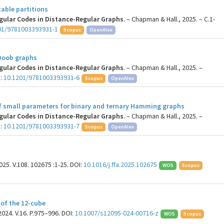
able partitions
gular Codes in Distance-Regular Graphs
. – Chapman & Hall., 2025. – C.1-
01/9781003393931-1
Scopus
OpenAlex
 Doob graphs
gular Codes in Distance-Regular Graphs
. – Chapman & Hall., 2025. –
I:
10.1201/9781003393931-6
Scopus
OpenAlex
of small parameters for binary and ternary Hamming graphs
gular Codes in Distance-Regular Graphs
. – Chapman & Hall., 2025. –
I:
10.1201/9781003393931-7
Scopus
OpenAlex
025. V.108. 102675 :1-25. DOI:
10.1016/j.ffa.2025.102675
WOS
Scopus
s of the 12-cube
24. V.16. P.975–996. DOI:
10.1007/s12095-024-00716-z
WOS
Scopus