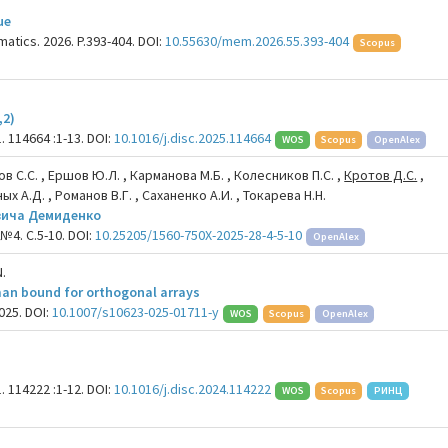
ue
atics. 2026. P.393-404. DOI:
10.55630/mem.2026.55.393-404
Scopus
,2)
. 114664 :1-13. DOI:
10.1016/j.disc.2025.114664
WOS
Scopus
OpenAlex
ов С.С. , Ершов Ю.Л. , Карманова М.Б. , Колесников П.С. ,
Кротов Д.С.
,
х А.Д. , Романов В.Г. , Саханенко А.И. , Токарева Н.Н.
вича Демиденко
№4. С.5-10. DOI:
10.25205/1560-750X-2025-28-4-5-10
OpenAlex
N.
man bound for orthogonal arrays
025. DOI:
10.1007/s10623-025-01711-y
WOS
Scopus
OpenAlex
. 114222 :1-12. DOI:
10.1016/j.disc.2024.114222
WOS
Scopus
РИНЦ