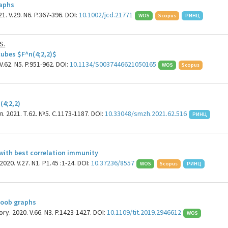
raphs
. V.29. N6. P.367-396. DOI:
10.1002/jcd.21771
WOS
Scopus
РИНЦ
S.
ubes $F^n(4;2,2)$
.62. N5. P.951-962. DOI:
10.1134/S0037446621050165
WOS
Scopus
4;2,2)
021. Т.62. №5. С.1173-1187. DOI:
10.33048/smzh.2021.62.516
РИНЦ
with best correlation immunity
020. V.27. N1. P1.45 :1-24. DOI:
10.37236/8557
WOS
Scopus
РИНЦ
 Doob graphs
ry. 2020. V.66. N3. P.1423-1427. DOI:
10.1109/tit.2019.2946612
WOS