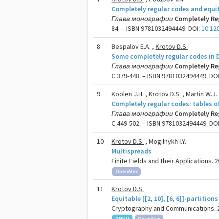
Completely regular codes and equit
Глава монографии
Completely Re
84. – ISBN 9781032494449. DOI:
10.12
8
Bespalov E.A. ,
Krotov D.S.
Some completely regular codes in
Глава монографии
Completely Re
C.379-448. – ISBN 9781032494449. DO
9
Koolen J.H. ,
Krotov D.S.
, Martin W.J.
Completely regular codes: tables 
Глава монографии
Completely Re
C.449-502. – ISBN 9781032494449. DO
10
Krotov D.S.
, Mogilnykh I.Y.
Multispreads
Finite Fields and their Applications. 2
OpenAlex
11
Krotov D.S.
Equitable [[2, 10], [6, 6]]-partition
Cryptography and Communications. 20
РИНЦ
OpenAlex