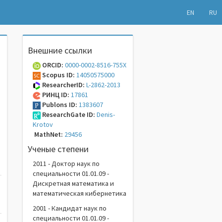
EN
RU
Внешние ссылки
ORCID:
0000-0002-8516-755X
Scopus ID:
14050575000
ResearcherID:
L-2862-2013
РИНЦ ID:
17861
Publons ID:
1383607
ResearchGate ID:
Denis-
Krotov
MathNet:
29456
Ученые степени
2011 - Доктор наук по
специальности 01.01.09 -
Дискретная математика и
математическая кибернетика
2001 - Кандидат наук по
специальности 01.01.09 -