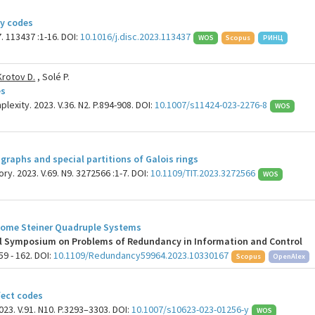
ry codes
. 113437 :1-16. DOI:
10.1016/j.disc.2023.113437
WOS
Scopus
РИНЦ
Krotov D.
, Solé P.
es
exity. 2023. V.36. N2. P.894-908. DOI:
10.1007/s11424-023-2276-8
WOS
graphs and special partitions of Galois rings
ry. 2023. V.69. N9. 3272566 :1-7. DOI:
10.1109/TIT.2023.3272566
WOS
 Some Steiner Quadruple Systems
nal Symposium on Problems of Redundancy in Information and Control
159 - 162. DOI:
10.1109/Redundancy59964.2023.10330167
Scopus
OpenAlex
rfect codes
3. V.91. N10. P.3293–3303. DOI:
10.1007/s10623-023-01256-y
WOS