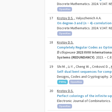
Discrete Mathematics. 2024. V.347. N5
OpenAlex
17
Krotov D.S.
, Valyuzhenich A.A.
On degree-3 and (n − 4)-correlatio
Discrete Mathematics. 2024. V.347. N1
OpenAlex
18
Krotov D.S.
Completely Regular Codes as Optim
В сборнике
2023 XVIII Internatio
Systems (REDUNDANCY)
. 2023. – C.8
19
Shi M. , Li Y. , Cheng W. , Crnković D. ,
Self-dual bent sequences for com
Designs, Codes and Cryptography. 202
РИНЦ
OpenAlex
20
Krotov D.S.
Perfect colorings of the infinite s
Electronic Journal of Combinatorics. 2
OpenAlex