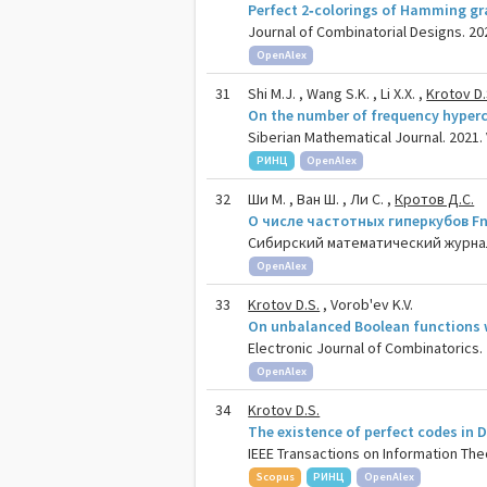
Perfect 2‐colorings of Hamming g
Journal of Combinatorial Designs. 2021
OpenAlex
31
Shi M.J. , Wang S.K. , Li X.X. ,
Krotov D.
On the number of frequency hyperc
Siberian Mathematical Journal. 2021. V
РИНЦ
OpenAlex
32
Ши М. , Ван Ш. , Ли С. ,
Кротов Д.С.
О числе частотных гиперкубов Fn(
Сибирский математический журнал. 2
OpenAlex
33
Krotov D.S.
, Vorob'ev K.V.
On unbalanced Boolean functions 
Electronic Journal of Combinatorics. 2
OpenAlex
34
Krotov D.S.
The existence of perfect codes in
IEEE Transactions on Information Theo
Scopus
РИНЦ
OpenAlex