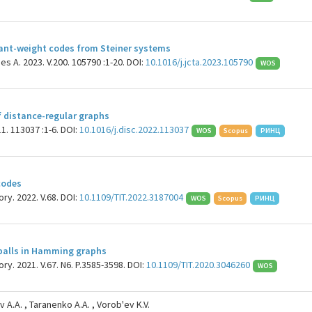
tant-weight codes from Steiner systems
es A. 2023. V.200. 105790 :1-20. DOI:
10.1016/j.jcta.2023.105790
WOS
f distance-regular graphs
1. 113037 :1-6. DOI:
10.1016/j.disc.2022.113037
WOS
Scopus
РИНЦ
codes
ry. 2022. V.68. DOI:
10.1109/TIT.2022.3187004
WOS
Scopus
РИНЦ
 balls in Hamming graphs
ry. 2021. V.67. N6. P.3585-3598. DOI:
10.1109/TIT.2020.3046260
WOS
 A.A. , Taranenko A.A. , Vorob'ev K.V.