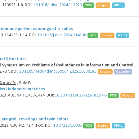
. 113923 :1-8. DOI:
10.1016/j.disc.2024.113923
WOS
Scopus
РИНЦ
n-immune perfect colorings of n-cubes
0. 114138 :1-14. DOI:
10.1016/j.disc.2024.114138
WOS
Scopus
РИНЦ
al Structures
nal Symposium on Problems of Redundancy in Information and Control
2 - 87. DOI:
10.1109/Redundancy59964.2023.10330185
Scopus
OpenAlex
Krotov D.
, Solé P.
plex Hadamard matrices
3. V.91. N4. P.1453-1474. DOI:
10.1007/s10623-022-01157-6
WOS
Scopus
quare grid: coverings and twin colors
023. V.30. N2. P2.4 :1-59. DOI:
10.37236/10005
WOS
Scopus
РИНЦ