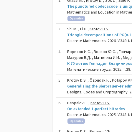
2
Grassl M. ,
Krotov D.
, Sok L. , Solé P.
The punctured dodecacode is uniq
Mathematics and Education in Mathem
OpenAlex
3
Shi M. , Li X. ,
Krotov D.S.
Triangle decompositions of PG(n-1
Discrete Mathematics. 2026. V.349. N1
4
Борисов И.С. , Волков Ю.С. , Гончар
Мазуров В.Д. , Матвеева И.И. , Медны
К 70-летию Геннадия Владимиро
Математические труды. 2025. Т.28. 
5
Krotov D.S.
, Özbudak F. , Potapov V.
Generalizing the Bierbrauer–Fried
Designs, Codes and Cryptography. 2
6
Bespalov E. ,
Krotov D.S.
On extended 1-perfect bitrades
Discrete Mathematics. 2025. V.348. N1
OpenAlex
7
Krotov D.S.
, Potapov V.N.