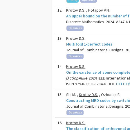
12
Krotov D.S.
, Potapov V.N.
An upper bound on the number of 
Discrete Mathematics. 2024. V.347. N1
OpenAlex
13
Krotov D.S.
Multifold 1‐perfect codes
Journal of Combinatorial Designs. 2024
OpenAlex
14
Krotov D.S.
On the existence of some complete
В сборнике
2024 IEEE Internation
ISBN 979-8-3503-8284-6. DOI:
10.1109
15
Shi M. ,
Krotov D.S.
, Özbudak F.
Constructing MRD codes by switch
Journal of Combinatorial Designs. 2024
OpenAlex
16
Krotov D.S.
The classification of orthogonal a