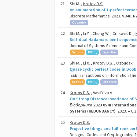
21
Shi M. ,
Krotov D.S.
An enumeration of 1-perfect terna
Discrete Mathematics. 2023. V.346. N7
OpenAlex
22
Shi M. , Li Y. , Cheng W. , Crnković D. ,
Self-dual Hadamard bent sequenc
Journal of Systems Science and Compl
Scopus
РИНЦ
OpenAlex
23
Shi M. , Li X. ,
Krotov D.S.
, Özbudak F.
Quasi-cyclic perfect codes in Doob 
IEEE Transactions on Information Theo
Scopus
РИНЦ
OpenAlex
24
Krotov D.S.
, Vasil'eva A.
On Strong Distance Invariance of
В сборнике
2023 XVIII Internatio
Systems (REDUNDANCY)
. 2023. – C.
25
Krotov D.S.
Projective tilings and full-rank pe
Designs, Codes and Cryptography. 202