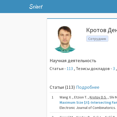
Sciact
Кротов Де
Сотрудник
Научная деятельность
Статьи -
113
,
Тезисы докладов -
3
Статьи (113)
Подробнее
1
Wang X. , Etzion T. ,
Krotov D.S.
, Shi M
Maximum Size $t$-Intersecting Fam
Electronic Journal of Combinatorics. 